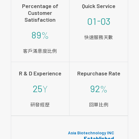
Percentage of
Quick Service
Customer
-
0
1
0
3
Satisfaction
8
9
%
快速服務天數
客戶滿意度比例
R & D Experience
Repurchase Rate
2
5
9
2
Y
%
研發經歷
回單比例
Asia Biotechnology INC
Established