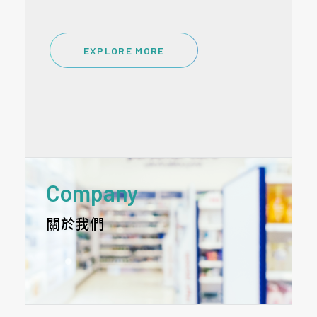
錫安生技(6772)協議與亞洲生化科技合設控
農曆春節期間許多信眾會到各廟宇上香祈
凱爾莎國際健康智能集團，在兩性親密大健
雙方約定 共同於中國境外成立控股公司(以下
股公司，以技術入股取得20%股權，再間接...
福，前衛福部長、前國家衛生研究院董事長...
康生活圈，與時俱進深耕市場18年之際，再...
稱控股公司)，由本公司以6D腫瘤靶向醫療...
EXPLORE MORE
EXPLORE MORE
EXPLORE MORE
EXPLORE MORE
EXPLORE MORE
Company
關於我們