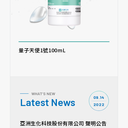
量子天使1號100mL
WHAT’S NEW
02.04
09.14
05.13
11.23
11.19
Latest News
2020
2022
2020
2020
2021
亞洲生化科技股份有限公司 聲明公告
翻爆｜凱爾莎集團結合生技公司聯名推諾貝爾獎得主穆拉德博士一氧化氮系列產品
環球生技月刊｜錫安生技(6772)協議與亞洲生化科技合設控股公司，以技術入股取得20%股權，再間接成立新公司亞化錫安醫療
經濟日報｜安心過年 新型防疫清潔用品捐贈松山慈惠堂
Yahoo 股市｜錫安生技與亞洲生化科技簽訂合作協議